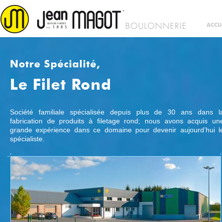
ACCU
Notre Spécialité,
Le Filet Rond
Société familiale spécialisée depuis plus de 30 ans dans l
fabrication de produits à filetage rond; nous avons acquis un
grande expérience dans ce domaine pour devenir aujourd’hui l
spécialiste.